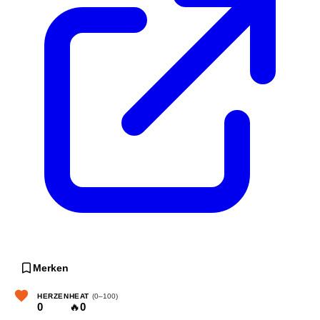
Merken
HERZEN
HEAT
(0–100)
0
🔥
0