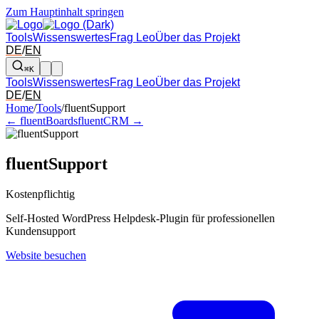
Zum Hauptinhalt springen
Tools
Wissenswertes
Frag Leo
Über das Projekt
DE
/
EN
⌘K
Tools
Wissenswertes
Frag Leo
Über das Projekt
DE
/
EN
Pfeil links und rechts: zum benachbarten Tool in der Übersicht wechsel
Home
/
Tools
/
fluentSupport
← fluentBoards
fluentCRM →
fluentSupport
Kostenpflichtig
Self-Hosted WordPress Helpdesk-Plugin für professionellen
Kundensupport
Website besuchen