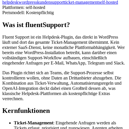
helpdesk
wordpress
kundensupport
ticket-management
self-hosted
Plattformen:
self-hosted
Preismodell:
Kostenpflichtig
Was ist fluentSupport?
Fluent Support ist ein Helpdesk-Plugin, das direkt in WordPress
läuft und dort das gesamte Ticket-Management übernimmt. Kein
externer SaaS-Dienst, keine monatliche Plattformabhängigkeit. Wer
bereits eine WordPress-Installation betreibt, kann darüber einen
vollständigen Support-Workflow aufbauen, einschließlich
eingehender Anfragen per E-Mail, WhatsApp, Telegram und Slack.
Das Plugin richtet sich an Teams, die Support-Prozesse selbst
kontrollieren wollen, ohne Daten an Drittanbieter abzugeben. Die
Kombination aus Ticket-Verwaltung, Automatisierungsregeln und
OpenAI-Integration deckt dabei einen Großteil dessen ab, was
klassische Helpdesk-Plattformen als kostenpflichtige Extras
verrechnen.
Kernfunktionen
Ticket-Management
: Eingehende Anfragen werden als
Tickets erfasst, priorisiert und zugewiesen. Agenten arbeiten