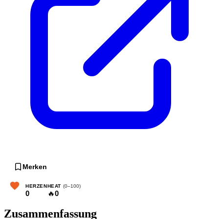
Merken
HERZEN
HEAT
(0–100)
0
🔥
0
Zusammenfassung