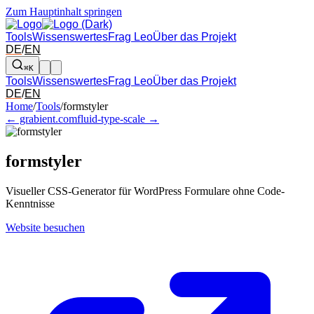
Zum Hauptinhalt springen
Tools
Wissenswertes
Frag Leo
Über das Projekt
DE
/
EN
⌘K
Tools
Wissenswertes
Frag Leo
Über das Projekt
DE
/
EN
Pfeil links und rechts: zum benachbarten Tool in der Übersicht wechsel
Home
/
Tools
/
formstyler
← grabient.com
fluid-type-scale →
formstyler
Visueller CSS-Generator für WordPress Formulare ohne Code-
Kenntnisse
Website besuchen