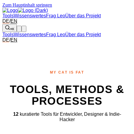
Zum Hauptinhalt springen
Tools
Wissenswertes
Frag Leo
Über das Projekt
DE
/
EN
⌘K
Tools
Wissenswertes
Frag Leo
Über das Projekt
DE
/
EN
MY CAT IS FAT
TOOLS, METHODS &
PROCESSES
12
kuratierte Tools für Entwickler, Designer & Indie-
Hacker