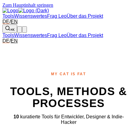
Zum Hauptinhalt springen
Tools
Wissenswertes
Frag Leo
Über das Projekt
DE
/
EN
⌘K
Tools
Wissenswertes
Frag Leo
Über das Projekt
DE
/
EN
MY CAT IS FAT
TOOLS, METHODS &
PROCESSES
10
kuratierte Tools für Entwickler, Designer & Indie-
Hacker