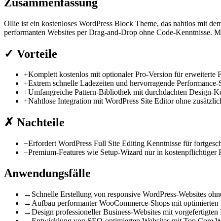
Zusammenfassung
Ollie ist ein kostenloses WordPress Block Theme, das nahtlos mit dem 
performanten Websites per Drag-and-Drop ohne Code-Kenntnisse. Mit p
✓
Vorteile
+
Komplett kostenlos mit optionaler Pro-Version für erweiterte 
+
Extrem schnelle Ladezeiten und hervorragende Performance-
+
Umfangreiche Pattern-Bibliothek mit durchdachten Design-
+
Nahtlose Integration mit WordPress Site Editor ohne zusätzlic
✗
Nachteile
−
Erfordert WordPress Full Site Editing Kenntnisse für fortges
−
Premium-Features wie Setup-Wizard nur in kostenpflichtiger 
Anwendungsfälle
→
Schnelle Erstellung von responsive WordPress-Websites oh
→
Aufbau performanter WooCommerce-Shops mit optimierten 
→
Design professioneller Business-Websites mit vorgefertigten 
→
Entwicklung von SEO-optimierten Websites mit Top Core W