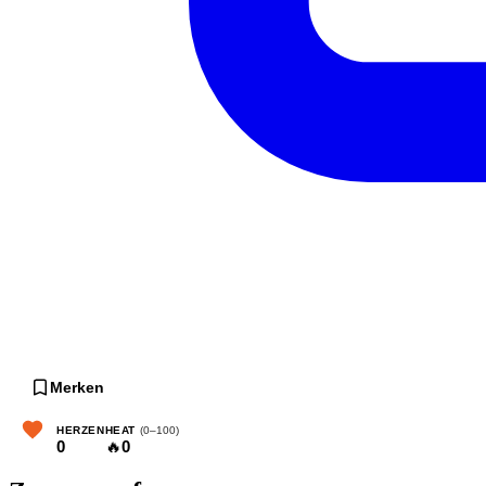
Merken
HERZEN
HEAT
(0–100)
0
🔥
0