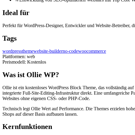
Ideal für
Perfekt für WordPress-Designer, Entwickler und Website-Betreiber, d
Tags
wordpress
theme
website-builder
no-code
woocommerce
Plattformen:
web
Preismodell:
Kostenlos
Was ist Ollie WP?
Ollie ist ein kostenloses WordPress Block Theme, das vollständig auf
integrierte Full-Site-Editing-Infrastruktur direkt. Eine umfangreiche 
Websites ohne eigenen CSS- oder PHP-Code.
Technisch legt Ollie Wert auf Performance. Die Themes erzielen hoh
Shops auf dieser Basis aufbauen lassen.
Kernfunktionen