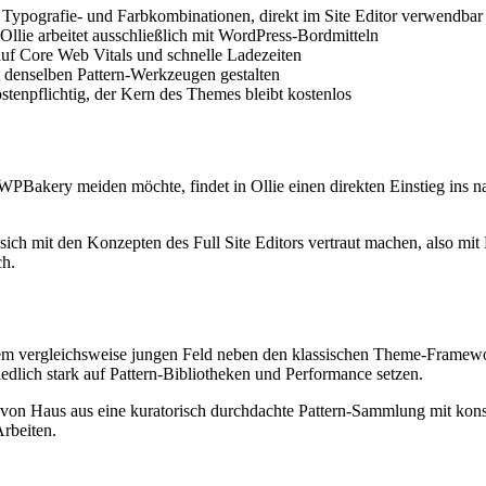
n Typografie- und Farbkombinationen, direkt im Site Editor verwendbar
 Ollie arbeitet ausschließlich mit WordPress-Bordmitteln
uf Core Web Vitals und schnelle Ladezeiten
t denselben Pattern-Werkzeugen gestalten
stenpflichtig, der Kern des Themes bleibt kostenlos
Bakery meiden möchte, findet in Ollie einen direkten Einstieg ins nat
 sich mit den Konzepten des Full Site Editors vertraut machen, also m
ch.
nem vergleichsweise jungen Feld neben den klassischen Theme-Framewo
dlich stark auf Pattern-Bibliotheken und Performance setzen.
 von Haus aus eine kuratorisch durchdachte Pattern-Sammlung mit konsi
Arbeiten.