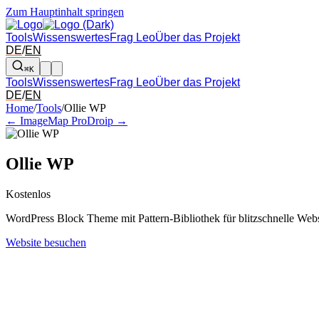
Zum Hauptinhalt springen
Tools
Wissenswertes
Frag Leo
Über das Projekt
DE
/
EN
⌘K
Tools
Wissenswertes
Frag Leo
Über das Projekt
DE
/
EN
Pfeil links und rechts: zum benachbarten Tool in der Übersicht wechsel
Home
/
Tools
/
Ollie WP
← ImageMap Pro
Droip →
Ollie WP
Kostenlos
WordPress Block Theme mit Pattern-Bibliothek für blitzschnelle Webs
Website besuchen