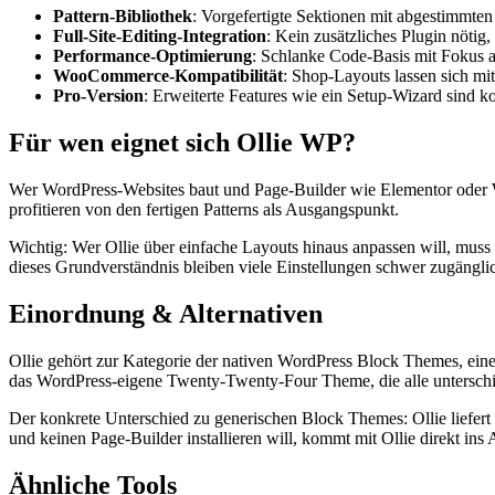
Pattern-Bibliothek
: Vorgefertigte Sektionen mit abgestimmte
Full-Site-Editing-Integration
: Kein zusätzliches Plugin nötig,
Performance-Optimierung
: Schlanke Code-Basis mit Fokus a
WooCommerce-Kompatibilität
: Shop-Layouts lassen sich mi
Pro-Version
: Erweiterte Features wie ein Setup-Wizard sind ko
Für wen eignet sich Ollie WP?
Wer WordPress-Websites baut und Page-Builder wie Elementor oder WP
profitieren von den fertigen Patterns als Ausgangspunkt.
Wichtig: Wer Ollie über einfache Layouts hinaus anpassen will, muss
dieses Grundverständnis bleiben viele Einstellungen schwer zugängli
Einordnung & Alternativen
Ollie gehört zur Kategorie der nativen WordPress Block Themes, ei
das WordPress-eigene Twenty-Twenty-Four Theme, die alle unterschie
Der konkrete Unterschied zu generischen Block Themes: Ollie liefert
und keinen Page-Builder installieren will, kommt mit Ollie direkt ins 
Ähnliche Tools