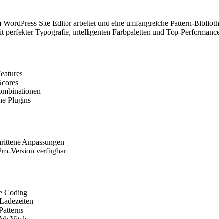
WordPress Site Editor arbeitet und eine umfangreiche Pattern-Bibliothe
erfekter Typografie, intelligenten Farbpaletten und Top-Performance-
Features
Scores
Kombinationen
he Plugins
chrittene Anpassungen
Pro-Version verfügbar
ne Coding
Ladezeiten
Patterns
eb Vitals