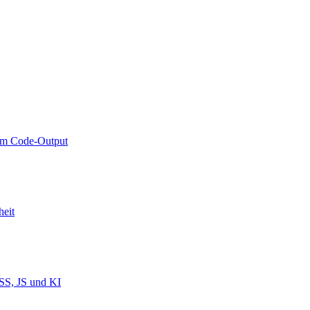
rem Code-Output
heit
SS, JS und KI