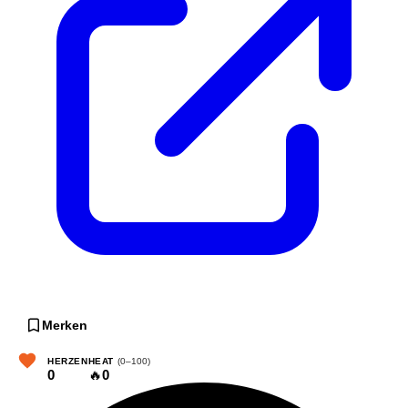
Merken
HERZEN
HEAT
(0–100)
0
🔥
0