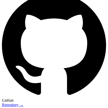
GitHub
Repository →