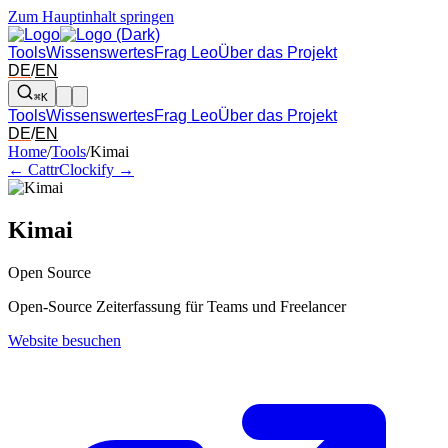
Zum Hauptinhalt springen
Tools
Wissenswertes
Frag Leo
Über das Projekt
DE
/
EN
⌘K
Tools
Wissenswertes
Frag Leo
Über das Projekt
DE
/
EN
Pfeil links und rechts: zum benachbarten Tool in der Übersicht wechsel
Home
/
Tools
/
Kimai
← Cattr
Clockify →
Kimai
Open Source
Open-Source Zeiterfassung für Teams und Freelancer
Website besuchen