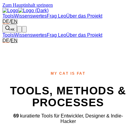
Zum Hauptinhalt springen
Tools
Wissenswertes
Frag Leo
Über das Projekt
DE
/
EN
⌘K
Tools
Wissenswertes
Frag Leo
Über das Projekt
DE
/
EN
MY CAT IS FAT
TOOLS, METHODS &
PROCESSES
69
kuratierte Tools für Entwickler, Designer & Indie-
Hacker