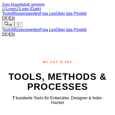
Zum Hauptinhalt springen
Tools
Wissenswertes
Frag Leo
Über das Projekt
DE
/
EN
⌘K
Tools
Wissenswertes
Frag Leo
Über das Projekt
DE
/
EN
MY CAT IS FAT
TOOLS, METHODS &
PROCESSES
7
kuratierte Tools für Entwickler, Designer & Indie-
Hacker