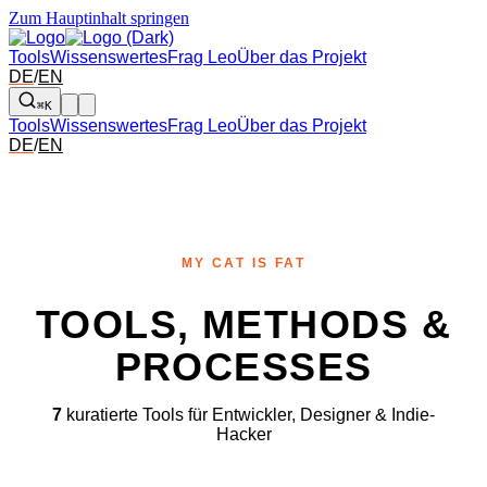
Zum Hauptinhalt springen
Tools
Wissenswertes
Frag Leo
Über das Projekt
DE
/
EN
⌘K
Tools
Wissenswertes
Frag Leo
Über das Projekt
DE
/
EN
MY CAT IS FAT
TOOLS, METHODS &
PROCESSES
7
kuratierte Tools für Entwickler, Designer & Indie-
Hacker