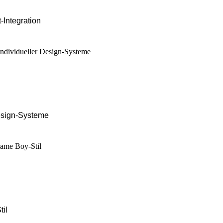
Integration
esign-Systeme
il