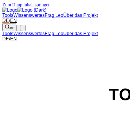
Zum Hauptinhalt springen
Tools
Wissenswertes
Frag Leo
Über das Projekt
DE
/
EN
⌘K
Tools
Wissenswertes
Frag Leo
Über das Projekt
DE
/
EN
T