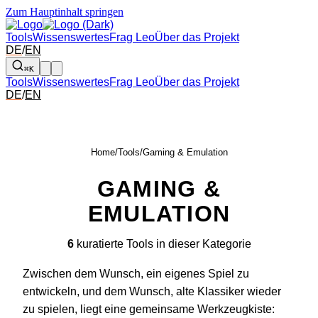
Zum Hauptinhalt springen
Tools
Wissenswertes
Frag Leo
Über das Projekt
DE
/
EN
⌘K
Tools
Wissenswertes
Frag Leo
Über das Projekt
DE
/
EN
Home
/
Tools
/
Gaming & Emulation
GAMING &
EMULATION
6
kuratierte Tools in dieser Kategorie
Zwischen dem Wunsch, ein eigenes Spiel zu
entwickeln, und dem Wunsch, alte Klassiker wieder
zu spielen, liegt eine gemeinsame Werkzeugkiste: