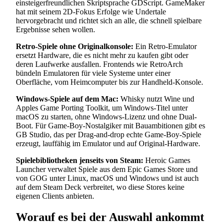
einsteigerfreundlichen Skriptsprache GDScript. GameMaker
hat mit seinem 2D-Fokus Erfolge wie Undertale
hervorgebracht und richtet sich an alle, die schnell spielbare
Ergebnisse sehen wollen.
Retro-Spiele ohne Originalkonsole:
Ein Retro-Emulator
ersetzt Hardware, die es nicht mehr zu kaufen gibt oder
deren Laufwerke ausfallen. Frontends wie RetroArch
bündeln Emulatoren für viele Systeme unter einer
Oberfläche, vom Heimcomputer bis zur Handheld-Konsole.
Windows-Spiele auf dem Mac:
Whisky nutzt Wine und
Apples Game Porting Toolkit, um Windows-Titel unter
macOS zu starten, ohne Windows-Lizenz und ohne Dual-
Boot. Für Game-Boy-Nostalgiker mit Bauambitionen gibt es
GB Studio, das per Drag-and-drop echte Game-Boy-Spiele
erzeugt, lauffähig im Emulator und auf Original-Hardware.
Spielebibliotheken jenseits von Steam:
Heroic Games
Launcher verwaltet Spiele aus dem Epic Games Store und
von GOG unter Linux, macOS und Windows und ist auch
auf dem Steam Deck verbreitet, wo diese Stores keine
eigenen Clients anbieten.
Worauf es bei der Auswahl ankommt