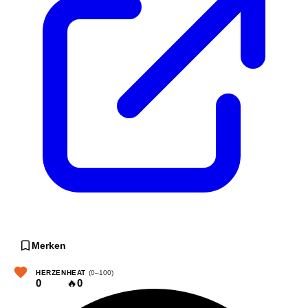
Merken
HERZEN
HEAT
(0–100)
0
🔥
0