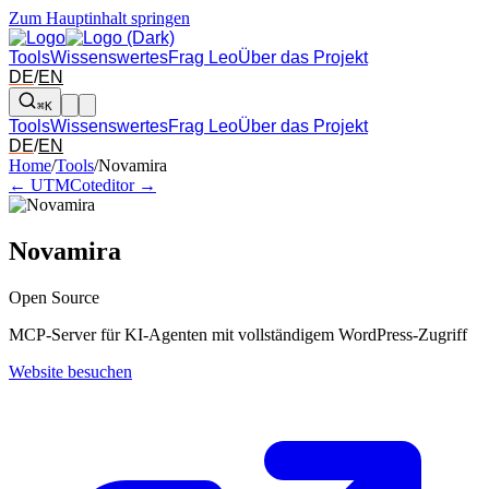
Zum Hauptinhalt springen
Tools
Wissenswertes
Frag Leo
Über das Projekt
DE
/
EN
⌘K
Tools
Wissenswertes
Frag Leo
Über das Projekt
DE
/
EN
Pfeil links und rechts: zum benachbarten Tool in der Übersicht wechsel
Home
/
Tools
/
Novamira
← UTM
Coteditor →
Novamira
Open Source
MCP-Server für KI-Agenten mit vollständigem WordPress-Zugriff
Website besuchen