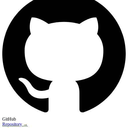
GitHub
Repository →