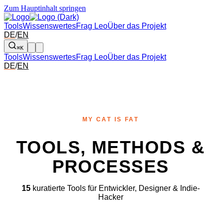
Zum Hauptinhalt springen
Tools
Wissenswertes
Frag Leo
Über das Projekt
DE
/
EN
⌘K
Tools
Wissenswertes
Frag Leo
Über das Projekt
DE
/
EN
MY CAT IS FAT
TOOLS, METHODS &
PROCESSES
15
kuratierte Tools für Entwickler, Designer & Indie-
Hacker