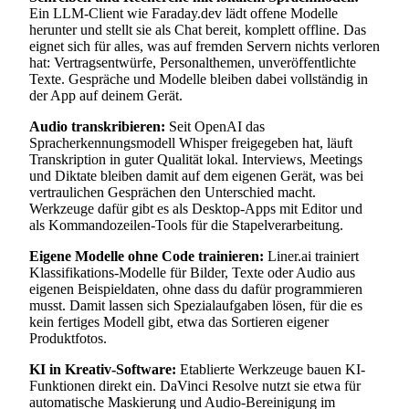
Ein LLM-Client wie Faraday.dev lädt offene Modelle
herunter und stellt sie als Chat bereit, komplett offline. Das
eignet sich für alles, was auf fremden Servern nichts verloren
hat: Vertragsentwürfe, Personalthemen, unveröffentlichte
Texte. Gespräche und Modelle bleiben dabei vollständig in
der App auf deinem Gerät.
Audio transkribieren:
Seit OpenAI das
Spracherkennungsmodell Whisper freigegeben hat, läuft
Transkription in guter Qualität lokal. Interviews, Meetings
und Diktate bleiben damit auf dem eigenen Gerät, was bei
vertraulichen Gesprächen den Unterschied macht.
Werkzeuge dafür gibt es als Desktop-Apps mit Editor und
als Kommandozeilen-Tools für die Stapelverarbeitung.
Eigene Modelle ohne Code trainieren:
Liner.ai trainiert
Klassifikations-Modelle für Bilder, Texte oder Audio aus
eigenen Beispieldaten, ohne dass du dafür programmieren
musst. Damit lassen sich Spezialaufgaben lösen, für die es
kein fertiges Modell gibt, etwa das Sortieren eigener
Produktfotos.
KI in Kreativ-Software:
Etablierte Werkzeuge bauen KI-
Funktionen direkt ein. DaVinci Resolve nutzt sie etwa für
automatische Maskierung und Audio-Bereinigung im