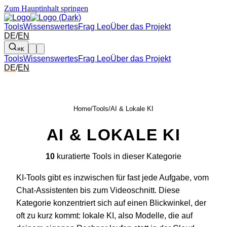
Zum Hauptinhalt springen
Tools
Wissenswertes
Frag Leo
Über das Projekt
DE
/
EN
⌘K
Tools
Wissenswertes
Frag Leo
Über das Projekt
DE
/
EN
Home
/
Tools
/
AI & Lokale KI
AI & LOKALE KI
10
kuratierte Tools in dieser Kategorie
KI-Tools gibt es inzwischen für fast jede Aufgabe, vom
Chat-Assistenten bis zum Videoschnitt. Diese
Kategorie konzentriert sich auf einen Blickwinkel, der
oft zu kurz kommt: lokale KI, also Modelle, die auf