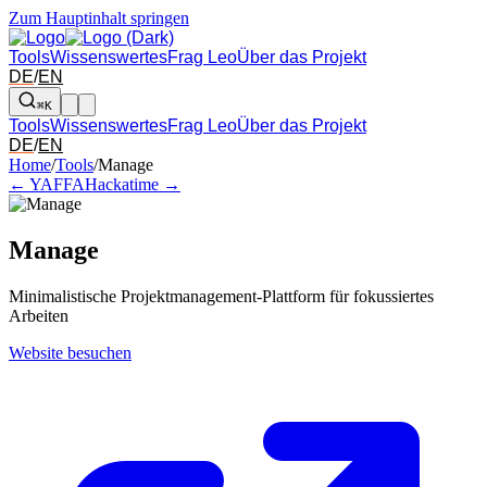
Zum Hauptinhalt springen
Tools
Wissenswertes
Frag Leo
Über das Projekt
DE
/
EN
⌘K
Tools
Wissenswertes
Frag Leo
Über das Projekt
DE
/
EN
Pfeil links und rechts: zum benachbarten Tool in der Übersicht wechsel
Home
/
Tools
/
Manage
← YAFFA
Hackatime →
Manage
Minimalistische Projektmanagement-Plattform für fokussiertes
Arbeiten
Website besuchen