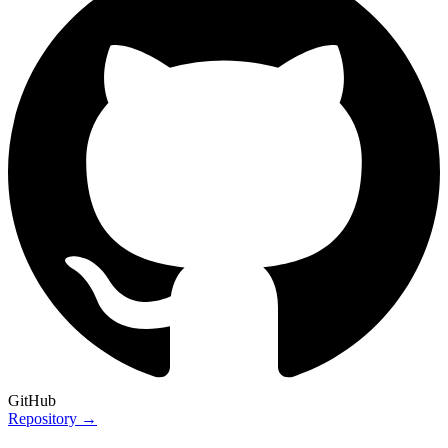
GitHub
Repository →