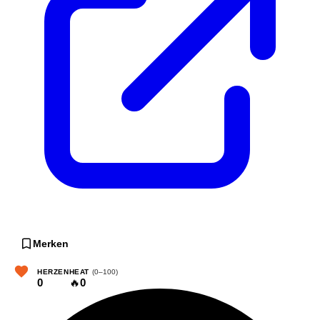
Merken
HERZEN
HEAT
(0–100)
0
🔥
0