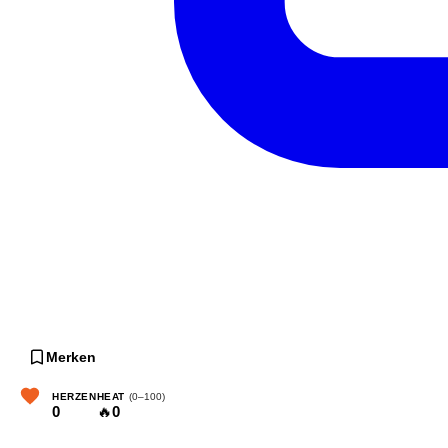
Merken
HERZEN
HEAT
(0–100)
0
🔥
0