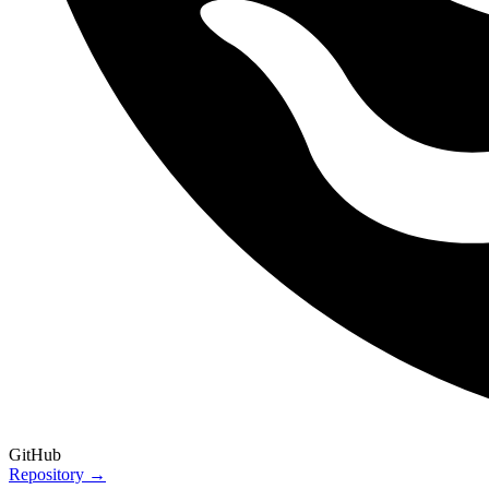
GitHub
Repository →