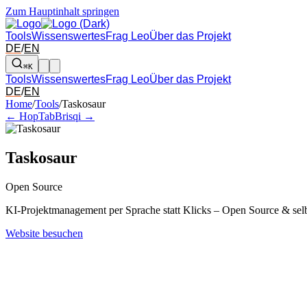
Zum Hauptinhalt springen
Tools
Wissenswertes
Frag Leo
Über das Projekt
DE
/
EN
⌘K
Tools
Wissenswertes
Frag Leo
Über das Projekt
DE
/
EN
Pfeil links und rechts: zum benachbarten Tool in der Übersicht wechsel
Home
/
Tools
/
Taskosaur
← HopTab
Brisqi →
Taskosaur
Open Source
KI-Projektmanagement per Sprache statt Klicks – Open Source & selb
Website besuchen