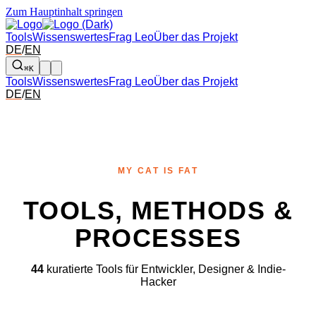
Zum Hauptinhalt springen
Tools
Wissenswertes
Frag Leo
Über das Projekt
DE
/
EN
⌘K
Tools
Wissenswertes
Frag Leo
Über das Projekt
DE
/
EN
MY CAT IS FAT
TOOLS, METHODS &
PROCESSES
44
kuratierte Tools für Entwickler, Designer & Indie-
Hacker