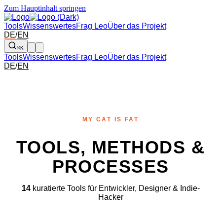
Zum Hauptinhalt springen
Tools
Wissenswertes
Frag Leo
Über das Projekt
DE
/
EN
⌘K
Tools
Wissenswertes
Frag Leo
Über das Projekt
DE
/
EN
MY CAT IS FAT
TOOLS, METHODS &
PROCESSES
14
kuratierte Tools für Entwickler, Designer & Indie-
Hacker