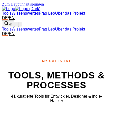
Zum Hauptinhalt springen
Tools
Wissenswertes
Frag Leo
Über das Projekt
DE
/
EN
⌘K
Tools
Wissenswertes
Frag Leo
Über das Projekt
DE
/
EN
MY CAT IS FAT
TOOLS, METHODS &
PROCESSES
41
kuratierte Tools für Entwickler, Designer & Indie-
Hacker